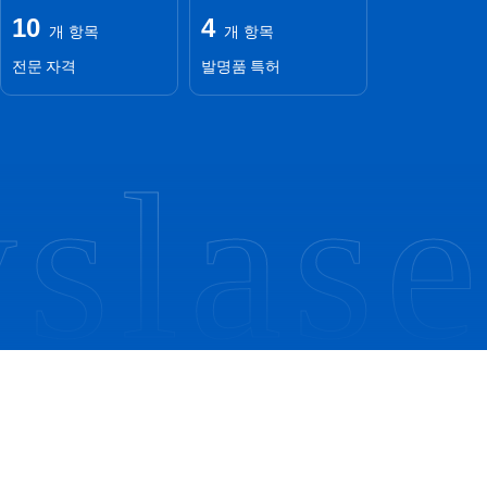
10
4
개 항목
개 항목
전문 자격
발명품 특허
laser