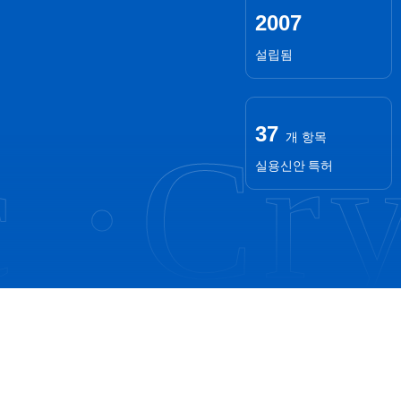
2007
설립됨
37
 ·
Crys
개 항목
실용신안 특허