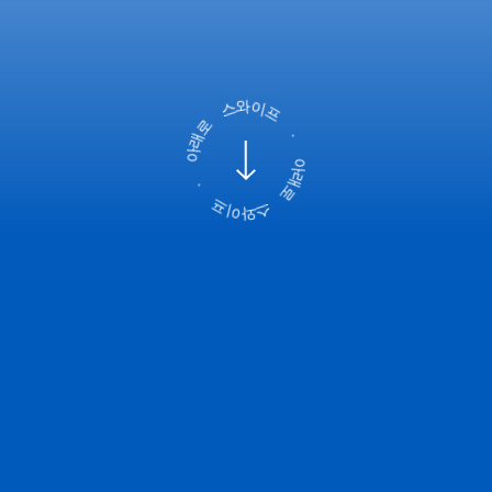
와
스
이
프
로
래
아
·
아
·
래
로
프
이
스
와